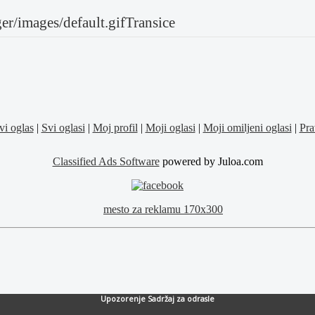
Transice
i oglas
|
Svi oglasi
|
Moj profil
|
Moji oglasi
|
Moji omiljeni oglasi
|
Pra
Classified Ads Software
powered by Juloa.com
Upozorenje
Sadržaj za odrasle