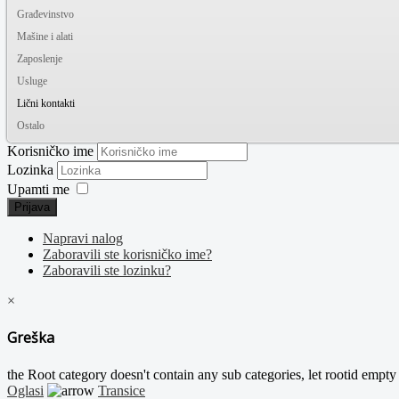
Građevinstvo
Mašine i alati
Zaposlenje
Usluge
Lični kontakti
Ostalo
Korisničko ime
Lozinka
Upamti me
Prijava
Napravi nalog
Zaboravili ste korisničko ime?
Zaboravili ste lozinku?
×
Greška
the Root category doesn't contain any sub categories, let rootid empty o
Oglasi
Transice