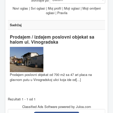
Sortirajte po
Novi oglas
|
Svi oglasi
|
Moj profil
|
Moji oglasi
|
Moji omiljeni
oglasi
|
Pravila
Sadržaj
Prodajem / izdajem poslovni objekat sa
halom ul. Vinogradska
Prodajem poslovni objekat od 700 m2 sa 47 ari placa na
glavnom putu u Vinogradskoj ulici koja ide od[...]
Rezultati 1 - 1 od 1
Classified Ads Software
powered by Juloa.com