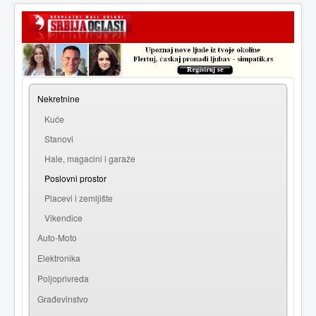
|
Prijava
Registracija
Nekretnine
Kuće
Stanovi
Hale, magacini i garaže
Poslovni prostor
Placevi i zemljište
Vikendice
Auto-Moto
Elektronika
Poljoprivreda
Građevinstvo