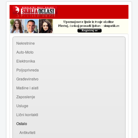
|
Prijava
Registracija
Nekretnine
Auto-Moto
Elektronika
Poljoprivreda
Građevinstvo
Mašine i alati
Zaposlenje
Usluge
Lični kontakti
Ostalo
Antikviteti