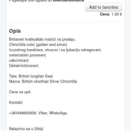
Add to favorites
Cena
: 1.00 €
Opis
Britanski kratkodlaki mačići na prodaju.
Chinchilla color (golden and silver)
Izuzetnog karaktera, strucno i sa ljubavlju odnegovani;
veterinatski provereni;
vakcinisani;
Dehelmintizovani.
Tata: British longhair Seal
Mama: British shorthair Silver Chinchilla
Cena na upit.
Kontakt:
+381648603939, Viber, WhatsApp.
Nalazimo se u Srbiji.