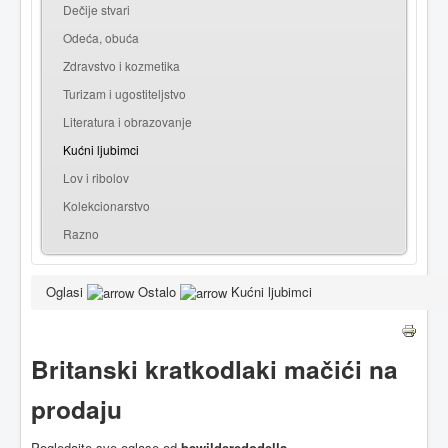
Dečije stvari
Odeća, obuća
Zdravstvo i kozmetika
Turizam i ugostiteljstvo
Literatura i obrazovanje
Kućni ljubimci
Lov i ribolov
Kolekcionarstvo
Razno
Oglasi
Ostalo
Kućni ljubimci
Britanski kratkodlaki mačići na
prodaju
Pogledajte sve oglase od
bewilderedodella