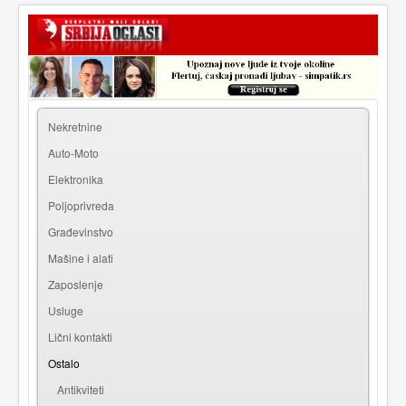
|
Prijava
Registracija
Nekretnine
Auto-Moto
Elektronika
Poljoprivreda
Građevinstvo
Mašine i alati
Zaposlenje
Usluge
Lični kontakti
Ostalo
Antikviteti