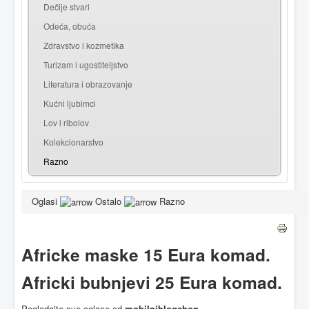
Dečije stvari
Odeća, obuća
Zdravstvo i kozmetika
Turizam i ugostiteljstvo
Literatura i obrazovanje
Kućni ljubimci
Lov i ribolov
Kolekcionarstvo
Razno
Oglasi
Ostalo
Razno
Africke maske 15 Eura komad.
Africki bubnjevi 25 Eura komad.
Pogledajte sve oglase od
mobilniblogshop