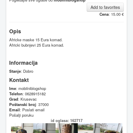
Add to favorites
Cena
: 15.00 €
Opis
Africke maske 15 Eura komad.
Africki bubnjevi 25 Eura komad.
Informacija
Stanje
: Dobro
Kontakt
Ime
: mobilniblogshop
Telefon
: 0628915182
Grad
: Krusevac
Poštanski broj
: 37000
Email
:
Poslati email
Pošalji poruku
id oglasa: 162717