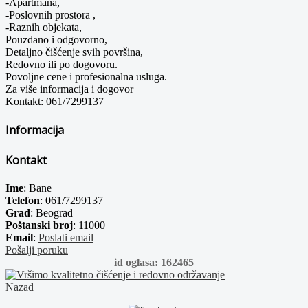
-Apartmana,
-Poslovnih prostora ,
-Raznih objekata,
Pouzdano i odgovorno,
Detaljno čišćenje svih površina,
Redovno ili po dogovoru.
Povoljne cene i profesionalna usluga.
Za više informacija i dogovor
Kontakt: 061/7299137
Informacija
Kontakt
Ime
: Bane
Telefon
: 061/7299137
Grad
: Beograd
Poštanski broj
: 11000
Email
:
Poslati email
Pošalji poruku
id oglasa: 162465
Nazad