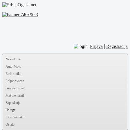
|
Prijava
Registracija
Nekretnine
Auto-Moto
Elektronika
Poljoprivreda
Građevinstvo
Mašine i alati
Zaposlenje
Usluge
Lični kontakti
Ostalo