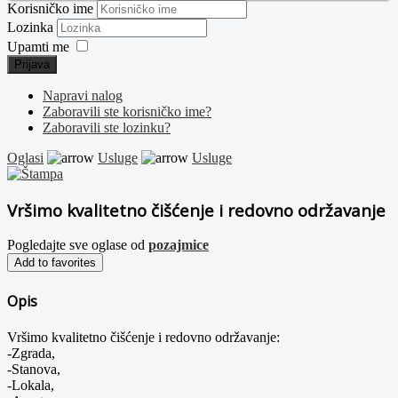
Korisničko ime
Lozinka
Upamti me
Prijava
Napravi nalog
Zaboravili ste korisničko ime?
Zaboravili ste lozinku?
Oglasi
Usluge
Usluge
Vršimo kvalitetno čišćenje i redovno održavanje
Pogledajte sve oglase od
pozajmice
Add to favorites
Opis
Vršimo kvalitetno čišćenje i redovno održavanje:
-Zgrada,
-Stanova,
-Lokala,