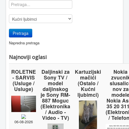
Napredna pretraga
Najnoviji oglasi
ROLETNE
Daljinski za
Kartuzijski
Nokia
- SARVIS
Sony TV /
mačići
zvucni
(Usluge /
model
(Ostalo /
slusali
Usluge)
daljinskog
Kućni
nov za
je Sony RM-
ljubimci)
model
887 Moguc
Nokia As
(Elektronika
35 20 31
/ Audio -
(Elektron
Video - TV)
/ Telefon
06-08-2026