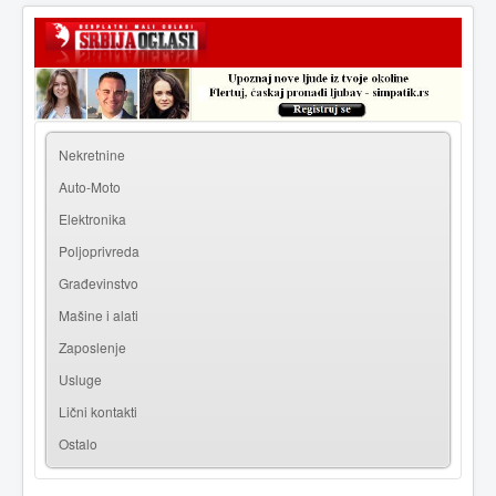
|
Prijava
Registracija
Nekretnine
Auto-Moto
Elektronika
Poljoprivreda
Građevinstvo
Mašine i alati
Zaposlenje
Usluge
Lični kontakti
Ostalo