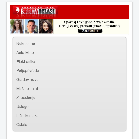
|
Prijava
Registracija
Nekretnine
Auto-Moto
Elektronika
Poljoprivreda
Građevinstvo
Mašine i alati
Zaposlenje
Usluge
Lični kontakti
Ostalo