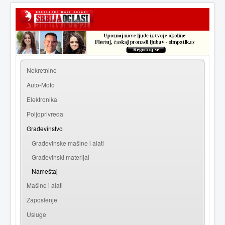
|
Prijava
Registracija
Nekretnine
Auto-Moto
Elektronika
Poljoprivreda
Građevinstvo
Građevinske mašine i alati
Građevinski materijal
Nameštaj
Mašine i alati
Zaposlenje
Usluge