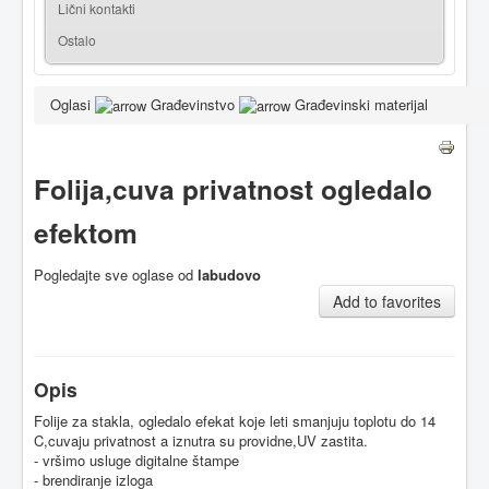
Lični kontakti
Ostalo
Oglasi
Građevinstvo
Građevinski materijal
Folija,cuva privatnost ogledalo
efektom
Pogledajte sve oglase od
labudovo
Add to favorites
Opis
Folije za stakla, ogledalo efekat koje leti smanjuju toplotu do 14
C,cuvaju privatnost a iznutra su providne,UV zastita.
- vršimo usluge digitalne štampe
- brendiranje izloga