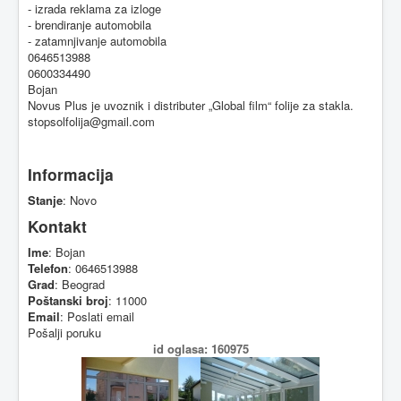
- izrada reklama za izloge
- brendiranje automobila
- zatamnjivanje automobila
0646513988
0600334490
Bojan
Novus Plus je uvoznik i distributer „Global film“ folije za stakla.
stopsolfolija@gmail.com
Informacija
Stanje
: Novo
Kontakt
Ime
: Bojan
Telefon
: 0646513988
Grad
: Beograd
Poštanski broj
: 11000
Email
:
Poslati email
Pošalji poruku
id oglasa: 160975