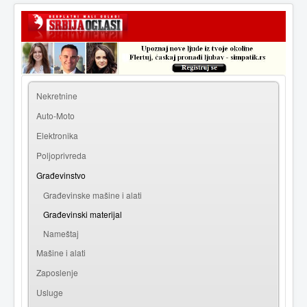
|
Prijava
Registracija
Nekretnine
Auto-Moto
Elektronika
Poljoprivreda
Građevinstvo
Građevinske mašine i alati
Građevinski materijal
Nameštaj
Mašine i alati
Zaposlenje
Usluge