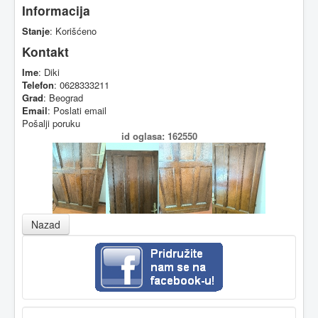
Informacija
Stanje
: Korišćeno
Kontakt
Ime
: Diki
Telefon
: 0628333211
Grad
: Beograd
Email
:
Poslati email
Pošalji poruku
id oglasa: 162550
Nazad