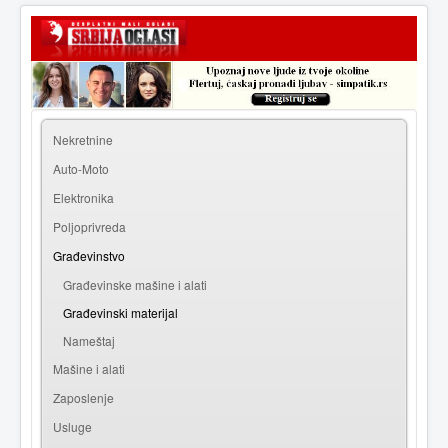
|
Prijava
Registracija
Nekretnine
Auto-Moto
Elektronika
Poljoprivreda
Građevinstvo
Građevinske mašine i alati
Građevinski materijal
Nameštaj
Mašine i alati
Zaposlenje
Usluge