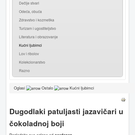
Dečije stvari
Odeća, obuća
Zdravstvo i kozmetika
Turizam i ugostiteljstvo
Literatura i obrazovanje
Kućni ljubimci
Lov i ribolov
Kolekcionarstvo
Razno
Oglasi
Ostalo
Kućni ljubimci
Dugodlaki patuljasti jazavičari u
čokoladnoj boji
Pogledajte sve oglase od
gordanaz