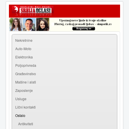
|
Prijava
Registracija
Nekretnine
Auto-Moto
Elektronika
Poljoprivreda
Građevinstvo
Mašine i alati
Zaposlenje
Usluge
Lični kontakti
Ostalo
Antikviteti