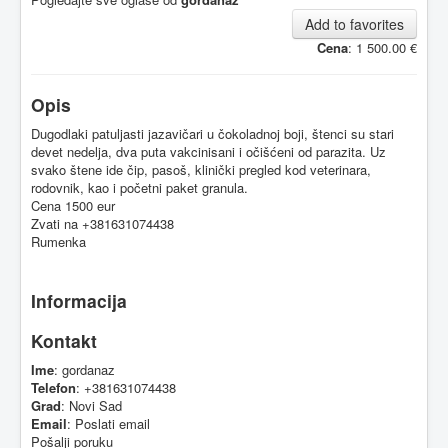
Add to favorites
Cena
: 1 500.00 €
Opis
Dugodlaki patuljasti jazavičari u čokoladnoj boji, štenci su stari
devet nedelja, dva puta vakcinisani i očišćeni od parazita. Uz
svako štene ide čip, pasoš, klinički pregled kod veterinara,
rodovnik, kao i početni paket granula.
Cena 1500 eur
Zvati na +381631074438
Rumenka
Informacija
Kontakt
Ime
: gordanaz
Telefon
: +381631074438
Grad
: Novi Sad
Email
:
Poslati email
Pošalji poruku