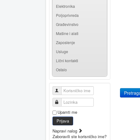
Elektronika
Poljoprivreda
Građevinstvo
Mašine i alati
Zaposlenje
Usluge
Lični kontakti
Ostalo
Korisničko ime
Lozinka
Upamti me
Prijava
Napravi nalog
Zaboravili ste korisničko ime?