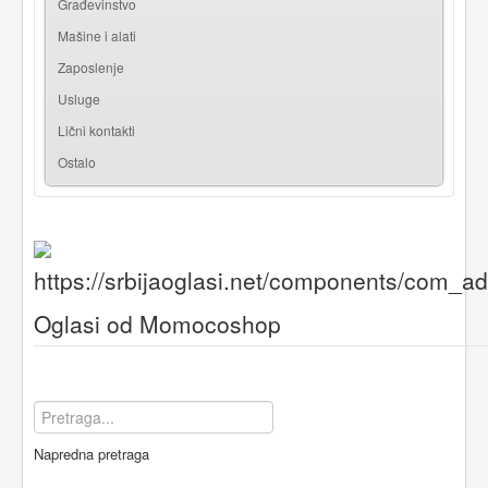
Građevinstvo
Mašine i alati
Zaposlenje
Usluge
Lični kontakti
Ostalo
Oglasi od Momocoshop
Napredna pretraga