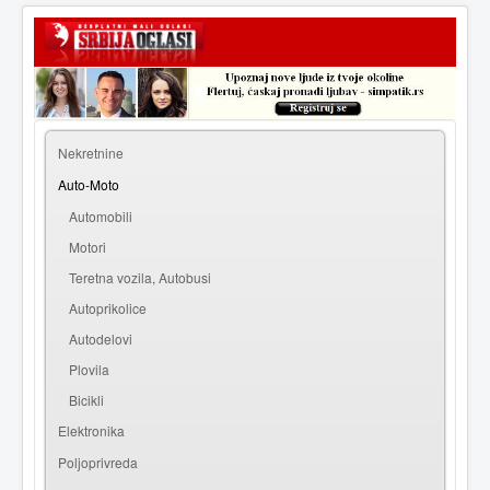
|
Prijava
Registracija
Nekretnine
Auto-Moto
Automobili
Motori
Teretna vozila, Autobusi
Autoprikolice
Autodelovi
Plovila
Bicikli
Elektronika
Poljoprivreda