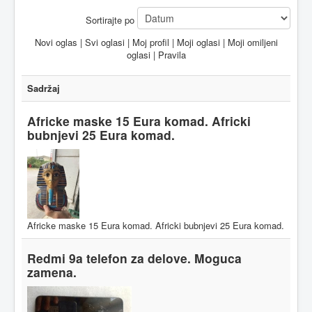
Sortirajte po
Novi oglas
|
Svi oglasi
|
Moj profil
|
Moji oglasi
|
Moji omiljeni
oglasi
|
Pravila
Sadržaj
Africke maske 15 Eura komad. Africki
bubnjevi 25 Eura komad.
Africke maske 15 Eura komad. Africki bubnjevi 25 Eura komad.
Redmi 9a telefon za delove. Moguca
zamena.