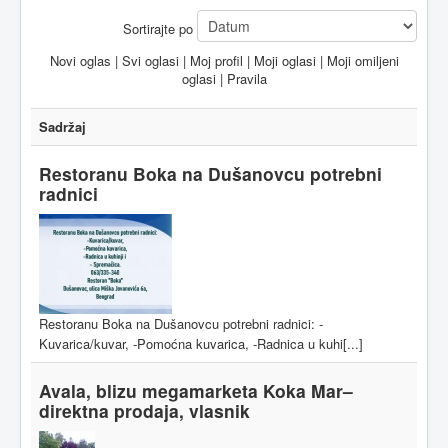
Sortirajte po
Novi oglas
|
Svi oglasi
|
Moj profil
|
Moji oglasi
|
Moji omiljeni
oglasi
|
Pravila
Sadržaj
Restoranu Boka na Dušanovcu potrebni
radnici
Restoranu Boka na Dušanovcu potrebni radnici: -
Kuvarica/kuvar, -Pomoćna kuvarica, -Radnica u kuhi[...]
Avala, blizu megamarketa Koka Mar–
direktna prodaja, vlasnik