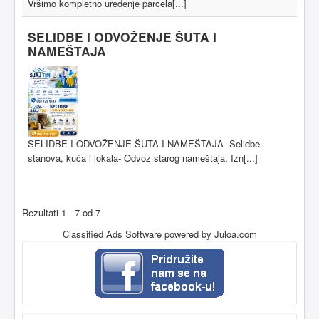
Vršimo kompletno uređenje parcela[...]
SELIDBE I ODVOŽENJE ŠUTA I
NAMEŠTAJA
SELIDBE I ODVOŽENJE ŠUTA I NAMEŠTAJA -Selidbe
stanova, kuća i lokala- Odvoz starog nameštaja, Izn[...]
Rezultati 1 - 7 od 7
Classified Ads Software
powered by Juloa.com