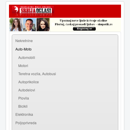
|
Prijava
Registracija
Nekretnine
Auto-Moto
Automobili
Motori
Teretna vozila, Autobusi
Autoprikolice
Autodelovi
Plovila
Bicikli
Elektronika
Poljoprivreda