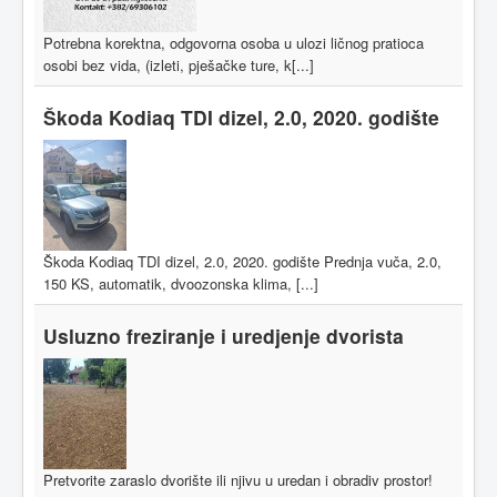
Potrebna korektna, odgovorna osoba u ulozi ličnog pratioca
osobi bez vida, (izleti, pješačke ture, k[...]
Škoda Kodiaq TDI dizel, 2.0, 2020. godište
Škoda Kodiaq TDI dizel, 2.0, 2020. godište Prednja vuča, 2.0,
150 KS, automatik, dvoozonska klima, [...]
Usluzno freziranje i uredjenje dvorista
Pretvorite zaraslo dvorište ili njivu u uredan i obradiv prostor!