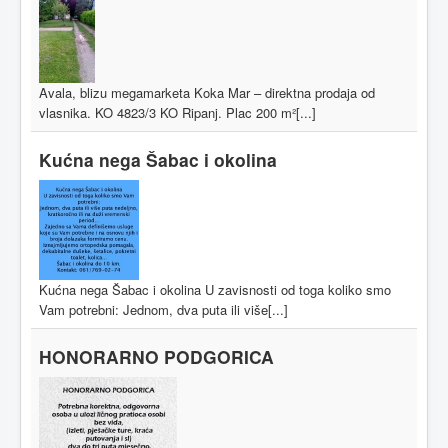
Avala, blizu megamarketa Koka Mar – direktna prodaja od
vlasnika. KO 4823/3 KO Ripanj. Plac 200 m²[...]
Kućna nega Šabac i okolina
Kućna nega Šabac i okolina U zavisnosti od toga koliko smo
Vam potrebni: Jednom, dva puta ili više[...]
HONORARNO PODGORICA