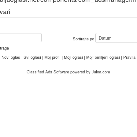
vari
Sortirajte po
traga
Novi oglas
|
Svi oglasi
|
Moj profil
|
Moji oglasi
|
Moji omiljeni oglasi
|
Pravila
Classified Ads Software
powered by Juloa.com