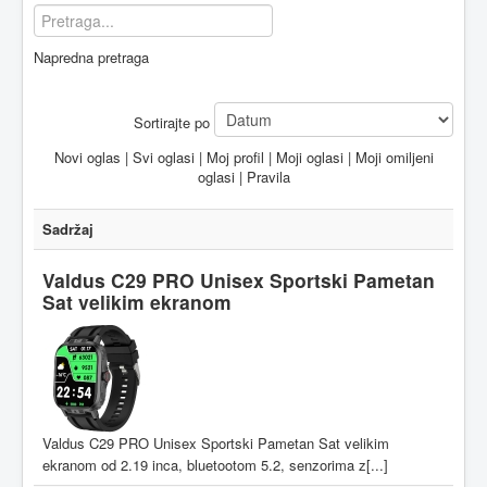
Napredna pretraga
Sortirajte po
Novi oglas
|
Svi oglasi
|
Moj profil
|
Moji oglasi
|
Moji omiljeni
oglasi
|
Pravila
Sadržaj
Valdus C29 PRO Unisex Sportski Pametan
Sat velikim ekranom
Valdus C29 PRO Unisex Sportski Pametan Sat velikim
ekranom od 2.19 inca, bluetootom 5.2, senzorima z[...]