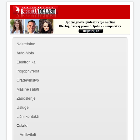
|
Prijava
Registracija
Nekretnine
Auto-Moto
Elektronika
Poljoprivreda
Građevinstvo
Mašine i alati
Zaposlenje
Usluge
Lični kontakti
Ostalo
Antikviteti