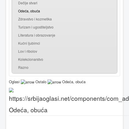
Dečije stvari
Odeća, obuća
Zdravstvo i kozmetika
Turizam i ugostiteljstvo
Literatura i obrazovanje
Kućni ljubimci
Lov i ribolov
Kolekcionarstvo
Razno
Oglasi
Ostalo
Odeća, obuća
Odeća, obuća