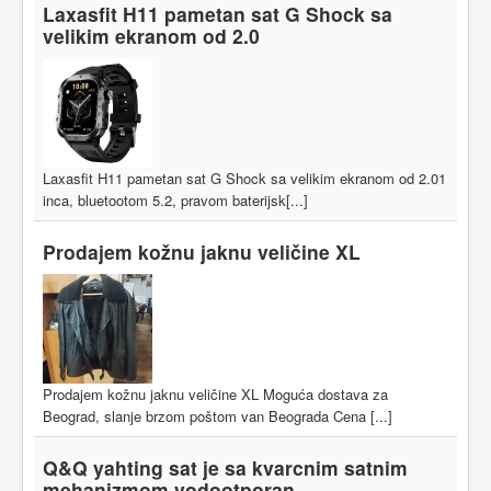
Laxasfit H11 pametan sat G Shock sa
velikim ekranom od 2.0
Laxasfit H11 pametan sat G Shock sa velikim ekranom od 2.01
inca, bluetootom 5.2, pravom baterijsk[...]
Prodajem kožnu jaknu veličine XL
Prodajem kožnu jaknu veličine XL Moguća dostava za
Beograd, slanje brzom poštom van Beograda Cena [...]
Q&Q yahting sat je sa kvarcnim satnim
mehanizmom vodootporan