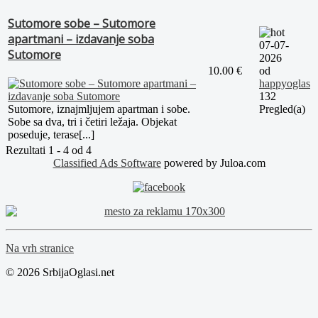
Sutomore sobe – Sutomore
apartmani – izdavanje soba
07-07-
Sutomore
2026
10.00 €
od
happyoglas
132
Pregled(a)
Sutomore, iznajmljujem apartman i sobe.
Sobe sa dva, tri i četiri ležaja. Objekat
poseduje, terase[...]
Rezultati 1 - 4 od 4
Classified Ads Software
powered by Juloa.com
Na vrh stranice
© 2026 SrbijaOglasi.net