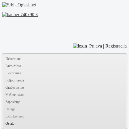
|
Prijava
Registracija
Nekretnine
Auto-Moto
Elektronika
Poljoprivreda
Građevinstvo
Mašine i alati
Zaposlenje
Usluge
Lični kontakti
Ostalo