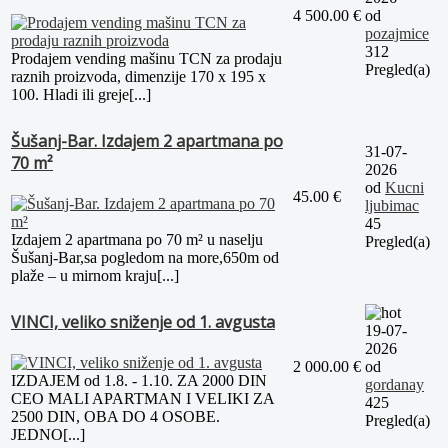
4 500.00 €
od
pozajmice
312
Prodajem vending mašinu TCN za prodaju
Pregled(a)
raznih proizvoda, dimenzije 170 x 195 x
100. Hladi ili greje[...]
Šušanj-Bar. Izdajem 2 apartmana po
31-07-
70 m²
2026
od
Kucni
45.00 €
ljubimac
45
Izdajem 2 apartmana po 70 m² u naselju
Pregled(a)
Šušanj-Bar,sa pogledom na more,650m od
plaže – u mirnom kraju[...]
VINCI, veliko sniženje od 1. avgusta
19-07-
2026
2 000.00 €
od
IZDAJEM od 1.8. - 1.10. ZA 2000 DIN
gordanay
CEO MALI APARTMAN I VELIKI ZA
425
2500 DIN, OBA DO 4 OSOBE.
Pregled(a)
JEDNO[...]