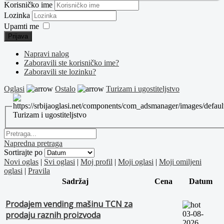
Korisničko ime
Lozinka
Upamti me
Prijava
Napravi nalog
Zaboravili ste korisničko ime?
Zaboravili ste lozinku?
Oglasi
Ostalo
Turizam i ugostiteljstvo
Turizam i ugostiteljstvo
Napredna pretraga
Sortirajte po
Novi oglas
|
Svi oglasi
|
Moj profil
|
Moji oglasi
|
Moji omiljeni
oglasi
|
Pravila
Sadržaj
Cena
Datum
Prodajem vending mašinu TCN za
03-08-
prodaju raznih proizvoda
2026