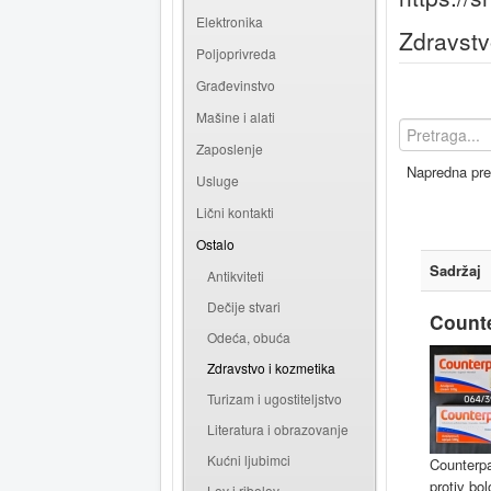
Elektronika
Zdravstv
Poljoprivreda
Građevinstvo
Mašine i alati
Zaposlenje
Napredna pre
Usluge
Lični kontakti
Ostalo
Sadržaj
Antikviteti
Dečije stvari
Counte
Odeća, obuća
Zdravstvo i kozmetika
Turizam i ugostiteljstvo
Literatura i obrazovanje
Kućni ljubimci
Counterpa
protiv bol
Lov i ribolov