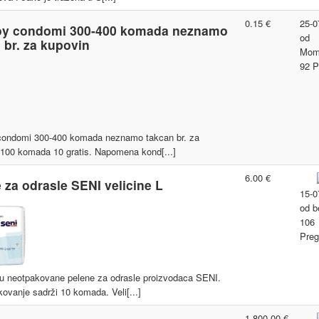
0.15 €
25-0
oy condomi 300-400 komada neznamo
od
 br. za kupovin
Mom
92 P
condomi 300-400 komada neznamo takcan br. za
100 komada 10 gratis. Napomena kond[...]
6.00 €
 za odrasle SENI velicine L
15-0
od
b
106
Preg
u neotpakovane pelene za odrasle proizvodaca SENI.
ovanje sadrži 10 komada. Veli[...]
1 800.00 €