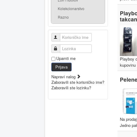
Kolekcionarstvo
Playb
Razno
takcan
Korisničko ime
Lozinka
Upamti me
Playboy 
kupovinu 
Prijava
Napravi nalog
Pelene
Zaboravili ste korisničko ime?
Zaboravili ste lozinku?
Na prodaj
Jedno pak