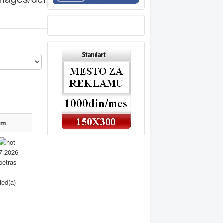
um
7-2026
petras
led(a)