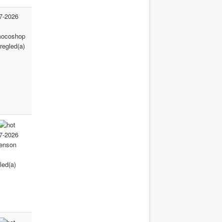
7-2026
ocoshop
regled(a)
7-2026
enson
led(a)