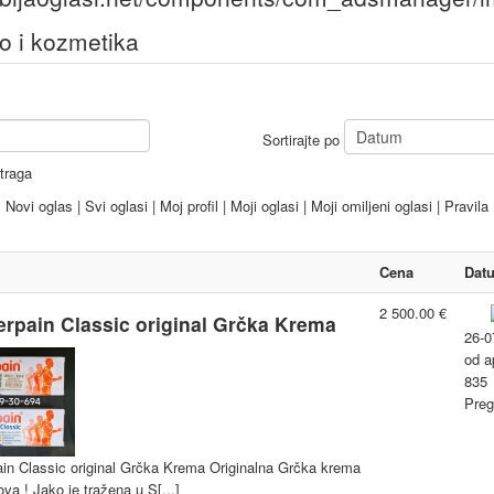
o i kozmetika
Sortirajte po
traga
Novi oglas
|
Svi oglasi
|
Moj profil
|
Moji oglasi
|
Moji omiljeni oglasi
|
Pravila
Cena
Dat
2 500.00 €
rpain Classic original Grčka Krema
26-0
od
a
835
Preg
in Classic original Grčka Krema Originalna Grčka krema
ova ! Jako je tražena u S[...]