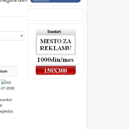
atum
-07-2026
sanikol
9
egled(a)