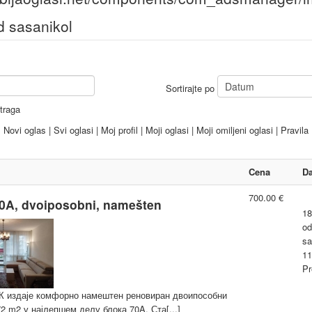
d sasanikol
Sortirajte po
traga
Novi oglas
|
Svi oglasi
|
Moj profil
|
Moji oglasi
|
Moji omiljeni oglasi
|
Pravila
Cena
D
700.00 €
0A, dvoiposobni, namešten
18
od
sa
11
Pr
 издаје комфорно намештен реновиран двоипособни
72 m2 у најлепшем делу блока 70A. Ста[...]