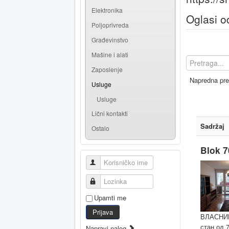
Elektronika
Oglasi o
Poljoprivreda
Građevinstvo
Mašine i alati
Zaposlenje
Napredna pre
Usluge
Usluge
Lični kontakti
Sadržaj
Ostalo
Blok 7
Korisničko ime
Lozinka
Upamti me
Prijava
ВЛАСНИК
стан од 
Napravi nalog