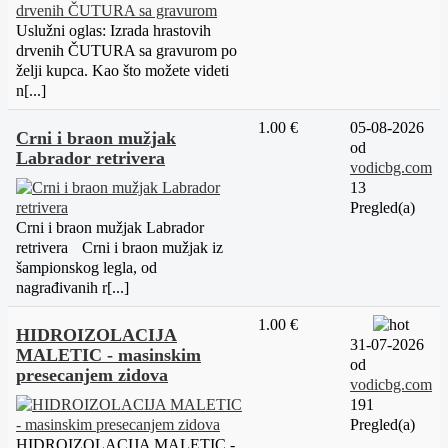
Uslužni oglas: Izrada hrastovih
drvenih ČUTURA sa gravurom po
želji kupca. Kao što možete videti
n[...]
1.00 €
05-08-2026
Crni i braon mužjak
od
Labrador retrivera
vodicbg.com
13
Pregled(a)
Crni i braon mužjak Labrador
retrivera Crni i braon mužjak iz
šampionskog legla, od
nagrađivanih r[...]
1.00 €
HIDROIZOLACIJA
31-07-2026
MALETIC - masinskim
od
presecanjem zidova
vodicbg.com
191
Pregled(a)
HIDROIZOLACIJA MALETIC -