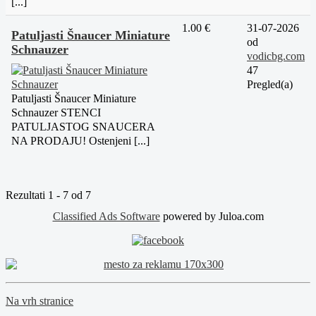
[...]
1.00 €
31-07-2026
Patuljasti Šnaucer Miniature
od
Schnauzer
vodicbg.com
47
Pregled(a)
Patuljasti Šnaucer Miniature
Schnauzer STENCI
PATULJASTOG SNAUCERA
NA PRODAJU! Ostenjeni [...]
Rezultati 1 - 7 od 7
Classified Ads Software
powered by Juloa.com
Na vrh stranice