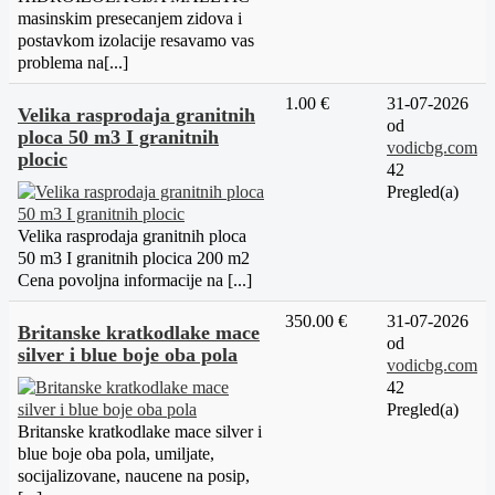
masinskim presecanjem zidova i
postavkom izolacije resavamo vas
problema na[...]
1.00 €
31-07-2026
Velika rasprodaja granitnih
od
ploca 50 m3 I granitnih
vodicbg.com
plocic
42
Pregled(a)
Velika rasprodaja granitnih ploca
50 m3 I granitnih plocica 200 m2
Cena povoljna informacije na [...]
350.00 €
31-07-2026
Britanske kratkodlake mace
od
silver i blue boje oba pola
vodicbg.com
42
Pregled(a)
Britanske kratkodlake mace silver i
blue boje oba pola, umiljate,
socijalizovane, naucene na posip,