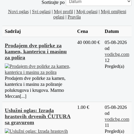
Sortirajte po
Novi oglas
|
Svi oglasi
|
Moj profil
|
Moji oglasi
|
Moji omiljeni
oglasi
|
Pravila
Sadržaj
Cena
Datum
40 000.00 €
05-08-2026
Prodajem dve polirke za
od
kamen, kantericu i masinu
vodicbg.com
za polira
12
Pregled(a)
Prodajem dve polirke za kamen,
kantericu i masinu za poliranje
polukrugova i krugova. Marmo
Meccan[...]
1.00 €
05-08-2026
Uslužni oglas: Izrada
od
hrastovih drvenih ČUTURA
vodicbg.com
sa gravurom
11
Pregled(a)