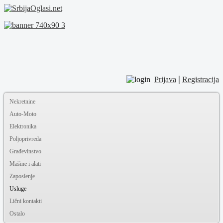
|
Prijava
Registracija
Nekretnine
Auto-Moto
Elektronika
Poljoprivreda
Građevinstvo
Mašine i alati
Zaposlenje
Usluge
Lični kontakti
Ostalo