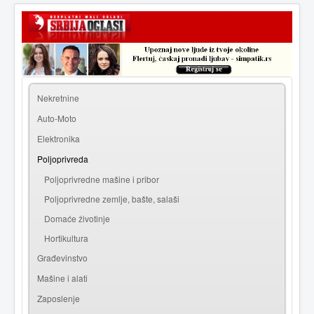
|
Prijava
Registracija
Nekretnine
Auto-Moto
Elektronika
Poljoprivreda
Poljoprivredne mašine i pribor
Poljoprivredne zemlje, bašte, salaši
Domaće životinje
Hortikultura
Građevinstvo
Mašine i alati
Zaposlenje