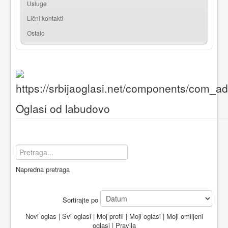
Usluge
Lični kontakti
Ostalo
Oglasi od labudovo
Napredna pretraga
Sortirajte po
Novi oglas
|
Svi oglasi
|
Moj profil
|
Moji oglasi
|
Moji omiljeni
oglasi
|
Pravila