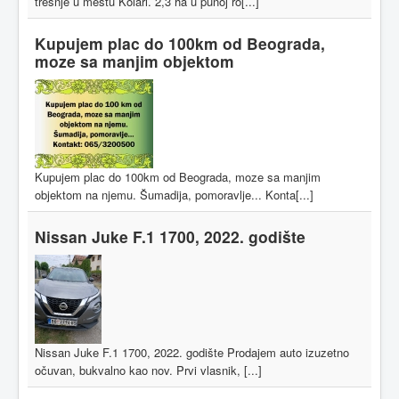
trešnje u mestu Kolari. 2,3 ha u punoj ro[...]
Kupujem plac do 100km od Beograda,
moze sa manjim objektom
Kupujem plac do 100km od Beograda, moze sa manjim
objektom na njemu. Šumadija, pomoravlje... Konta[...]
Nissan Juke F.1 1700, 2022. godište
Nissan Juke F.1 1700, 2022. godište Prodajem auto izuzetno
očuvan, bukvalno kao nov. Prvi vlasnik, [...]